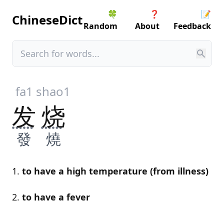
🍀
❓
📝
ChineseDict
Random
About
Feedback
fa1
shao1
发
烧
發
燒
to have a high temperature (from illness)
to have a fever