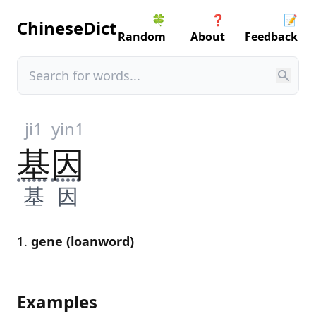
🍀
❓
📝
ChineseDict
Random
About
Feedback
ji1
yin1
基
因
基
因
gene (loanword)
Examples