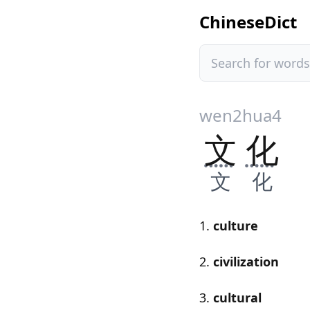
ChineseDict
wen2
hua4
文
化
文
化
culture
civilization
cultural