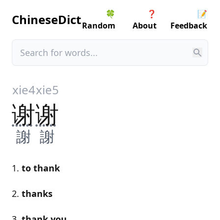
🍀
❓
📝
ChineseDict
Random
About
Feedback
xie4
xie5
谢
谢
謝
謝
to thank
thanks
thank you