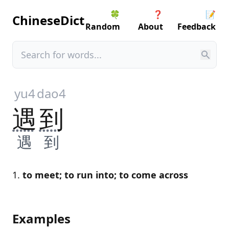
🍀
❓
📝
ChineseDict
Random
About
Feedback
yu4
dao4
遇
到
遇
到
to meet; to run into; to come across
Examples