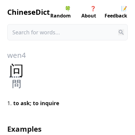
🍀
❓
📝
ChineseDict
Random
About
Feedback
wen4
问
問
to ask; to inquire
Examples